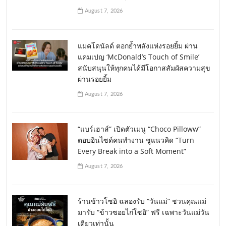
August 7, 2026
แมคโดนัลด์ ตอกย้ำพลังแห่งรอยยิ้ม ผ่าน
แคมเปญ ‘McDonald’s Touch of Smile’
สนับสนุนให้ทุกคนได้มีโอกาสสัมผัสความสุข
ผ่านรอยยิ้ม
August 7, 2026
“แบร์เฮาส์” เปิดตัวเมนู “Choco Pilloww”
ตอบอินไซด์คนทำงาน ชูแนวคิด “Turn
Every Break into a Soft Moment”
August 7, 2026
ร้านข้าวโซอิ ฉลองรับ “วันแม่” ชวนคุณแม่
มารับ “ข้าวซอยไก่โซอิ” ฟรี เฉพาะวันแม่วัน
เดียวเท่านั้น