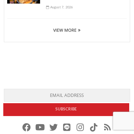
August 7, 2026
VIEW MORE
f
y
x
l
i
t
r