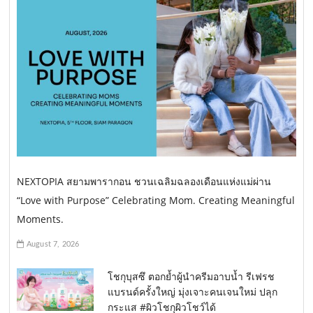
NEXTOPIA สยามพารากอน ชวนเฉลิมฉลองเดือนแห่งแม่ผ่าน
“Love with Purpose” Celebrating Mom. Creating Meaningful
Moments.
August 7, 2026
โชกุบุสซึ ตอกย้ำผู้นำครีมอาบน้ำ รีเฟรช
แบรนด์ครั้งใหญ่ มุ่งเจาะคนเจนใหม่ ปลุก
กระแส #ผิวโชกุผิวโชว์ได้