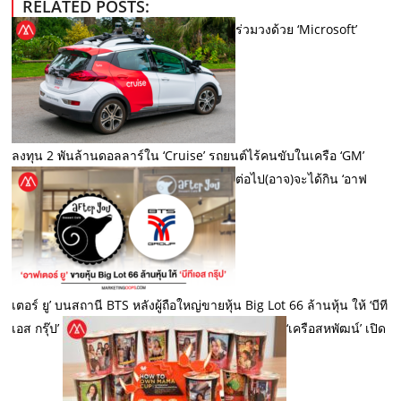
RELATED POSTS:
ร่วมวงด้วย ‘Microsoft’
ลงทุน 2 พันล้านดอลลาร์ใน ‘Cruise’ รถยนต์ไร้คนขับในเครือ ‘GM’
ต่อไป(อาจ)จะได้กิน ‘อาฟ
เตอร์ ยู’ บนสถานี BTS หลังผู้ถือใหญ่ขายหุ้น Big Lot 66 ล้านหุ้น ให้ ‘บีที
เอส กรุ๊ป’
‘เครือสหพัฒน์’ เปิด