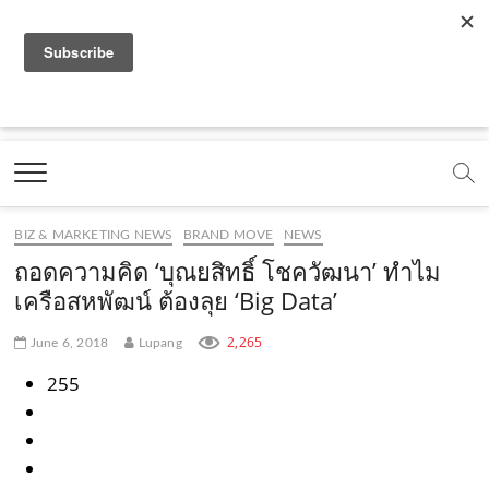
f
y
x
l
i
t
r
a
o
.
i
n
i
s
c
u
c
n
s
k
s
Marketing Oops!
e
t
o
e
t
t
DIGITAL | CREATIVE | ADVERTISING | CAMPAIGN |
STRATEGY
b
u
m
.
a
o
o
b
m
g
k
BIZ & MARKETING NEWS
BRAND MOVE
NEWS
o
e
e
r
.
ถอดความคิด ‘บุณยสิทธิ์ โชควัฒนา’ ทำไม
k
.
a
c
เครือสหพัฒน์ ต้องลุย ‘Big Data’
.
c
m
o
2,265
June 6, 2018
Lupang
c
o
.
m
255
o
m
c
m
o
m