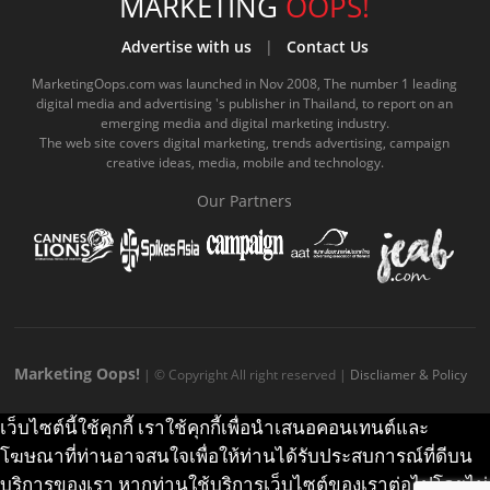
e
t
o
e
t
t
MARKETING
OOPS!
b
u
m
.
a
o
Advertise with us
|
Contact Us
o
b
m
g
k
MarketingOops.com was launched in Nov 2008, The number 1 leading
digital media and advertising 's publisher in Thailand, to report on an
o
e
e
r
.
emerging media and digital marketing industry.
The web site covers digital marketing, trends advertising, campaign
k
.
a
c
creative ideas, media, mobile and technology.
.
c
m
o
Our Partners
c
o
.
m
o
m
c
m
o
m
Marketing Oops!
| © Copyright All right reserved |
Discliamer & Policy
เว็บไซต์นี้ใช้คุกกี้ เราใช้คุกกี้เพื่อนำเสนอคอนเทนต์และ
โฆษณาที่ท่านอาจสนใจเพื่อให้ท่านได้รับประสบการณ์ที่ดีบน
บริการของเรา หากท่านใช้บริการเว็บไซต์ของเราต่อไปโดยไม่