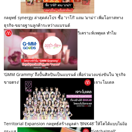
กลยุทธ์ synergy ล่าสุดส่งโปร ซื้อ ‘วาโก้’ แถม ‘มาม่า’ เพิ่มโอกาสทาง
ธุรกิจ-ขยายฐานลูกค้าระหว่างแบรนด์
วิเคราะห์เหตุผล ทำไม
‘GMM Grammy’ ถึงปั้นศิลปินเป็นแบรนด์ เพื่อร่วมวงแข่งขันใน ‘ธุรกิจ
ขายตรง’
เจาะโมเดล
Territorial Expansion กลยุทธ์สร้างมูลค่า ‘BNK48’ ให้โตได้แบบไม่ง้อ
กระแส
‘Gotcha!mall’