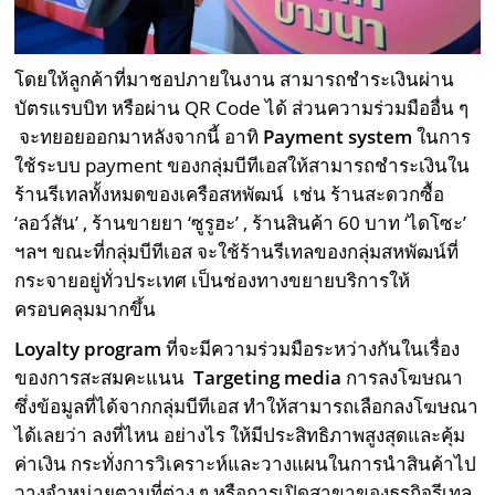
โดยให้ลูกค้าที่มาชอปภายในงาน สามารถชำระเงินผ่าน
บัตรแรบบิท หรือผ่าน QR Code ได้ ส่วนความร่วมมืออื่น ๆ
จะทยอยออกมาหลังจากนี้ อาทิ
Payment system
ในการ
ใช้ระบบ payment ของกลุ่มบีทีเอสให้สามารถชำระเงินใน
ร้านรีเทลทั้งหมดของเครือสหพัฒน์ เช่น ร้านสะดวกซื้อ
‘ลอว์สัน’ , ร้านขายยา ‘ซูรูฮะ’ , ร้านสินค้า 60 บาท ‘ไดโซะ’
ฯลฯ ขณะที่กลุ่มบีทีเอส จะใช้ร้านรีเทลของกลุ่มสหพัฒน์ที่
กระจายอยู่ทั่วประเทศ เป็นช่องทางขยายบริการให้
ครอบคลุมมากขึ้น
Loyalty program
ที่จะมีความร่วมมือระหว่างกันในเรื่อง
ของการสะสมคะแนน
Targeting media
การลงโฆษณา
ซึ่งข้อมูลที่ได้จากกลุ่มบีทีเอส ทำให้สามารถเลือกลงโฆษณา
ได้เลยว่า ลงที่ไหน อย่างไร ให้มีประสิทธิภาพสูงสุดและคุ้ม
ค่าเงิน กระทั่งการวิเคราะห์และวางแผนในการนำสินค้าไป
วางจำหน่ายตามที่ต่าง ๆ หรือการเปิดสาขาของธุรกิจรีเทล