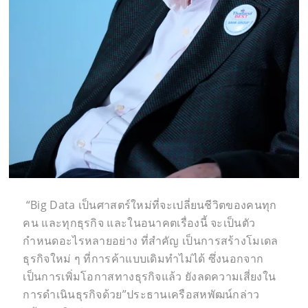
“Big Data เป็นศาสตร์ใหม่ที่จะเปลี่ยนชีวิตของคนทุก
คน และทุกธุรกิจ และในอนาคตเรื่องนี้ จะเป็นตัว
กำหนดอะไรหลายอย่าง ที่สำคัญ เป็นการสร้างโมเดล
ธุรกิจใหม่ ๆ ที่การค้าแบบเดิมทำไม่ได้ ซึ่งนอกจาก
เป็นการเพิ่มโอกาสทางธุรกิจแล้ว ยังลดความเสี่ยงใน
การดำเนินธุรกิจด้วย”ประธานเครือสหพัฒน์กล่าว