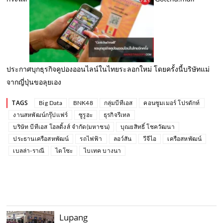
ประกาศบุกธุรกิจคูปองออนไลน์ในไทยระลอกใหม่ โดยครั้งนี้บริษัทแม่
จากญี่ปุ่นขอลุยเอง
TAGS
Big Data
BNK48
กลุ่มบีทีเอส
คอนซูมเมอร์ โปรดักท์
งานสหพัฒน์กรุ๊ปแฟร์
ซูรูฮะ
ธุรกิจรีเทล
บริษัท บีทีเอส โฮลดิ้งส์ จำกัด(มหาชน)
บุณยสิทธิ์ โชควัฒนา
ประธานเครือสหพัฒน์
รถไฟฟ้า
ลอว์สัน
วีจีไอ
เครือสหพัฒน์
เบลล่า-ราณี
ไดโซะ
ไบเทค บางนา
Lupang