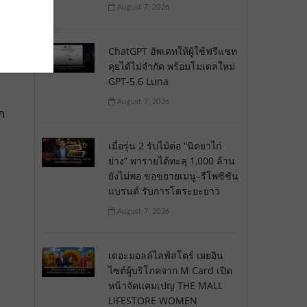
August 7, 2026
ChatGPT อัพเดทให้ผู้ใช้ฟรีแชท
คุยได้ไม่จำกัด พร้อมโมเดลใหม่
GPT-5.6 Luna
August 7, 2026
ก
เมื่อรุ่น 2 รับไม้ต่อ “นิตยาไก่
ย่าง” พารายได้ทะลุ 1,000 ล้าน
ยังไม่พอ ขอขยายเมนู–รีโพซิชัน
แบรนด์ รับการโตระยะยาว
August 7, 2026
เดอะมอลล์ไลฟ์สโตร์ เผยอิน
ไซต์ผู้บริโภคจาก M Card เปิด
หน้าจัดแคมเปญ THE MALL
LIFESTORE WOMEN