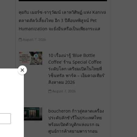
คุยกับ เมอร์ซ-จารุวัฒน์ เลาหวิศิษฏ์ แห่ง Kaniva
ตลาดสัตว์เลี้ยงไทย อีก 3 ปีคือบทพิสูจน์ Pet
Humanization จะยั่งยืนหรือเป็นเพียงกระแส
August 7, 2026
10 เรื่องน่ารู้ ‘Blue Bottle
Coffee’ ร้าน Special Coffee
ระดับโลก เตรียมเปิดในไทยที่
‘เซ็นทรัล พาร์ค – เอ็มควอเทียร์’
สิงหาคม 2026
August 7, 2026
boucheron ก้าวสู่ตลาดเครื่อง
ประดับลักชัวรี่ในประเทศไทย
พร้อมเปิดตัวบูติกแห่งแรก ณ
ศูนย์การค้าสยามพารากอน