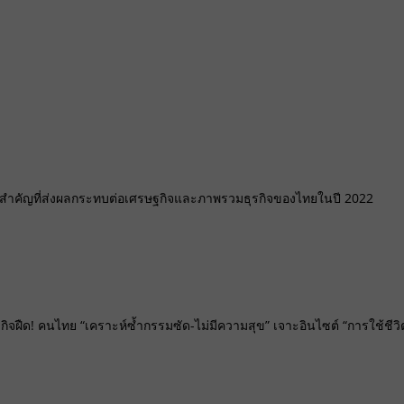
์สำคัญที่ส่งผลกระทบต่อเศรษฐกิจและภาพรวมธุรกิจของไทยในปี 2022
ิจฝืด! คนไทย “เคราะห์ซ้ำกรรมซัด-ไม่มีความสุข” เจาะอินไซต์ “การใช้ชีวิ