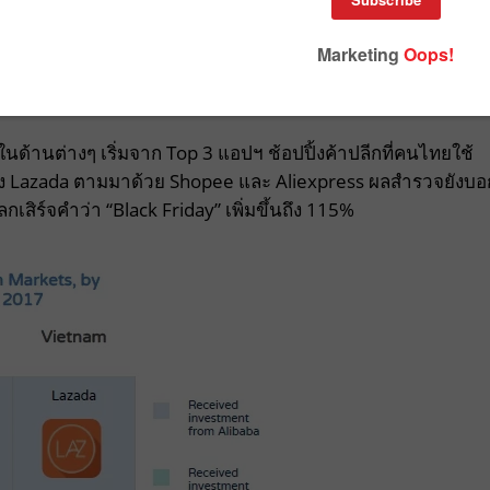
าะห์การใช้แอปฯ จากผู้ใช้ทั่วโลกในปี 2017 พบว่ามีการ
งาน 1 คนจะโหลด 1-2 แอปฯ ต่อเดือน นอกจากนี้ ยังมีการโหลด
านต่างๆ เริ่มจาก Top 3 แอปฯ ช้อปปิ้งค้าปลีกที่คนไทยใช้
นึ่ง Lazada ตามมาด้วย Shopee และ Aliexpress ผลสำรวจยังบอ
เสิร์จคำว่า “Black Friday” เพิ่มขึ้นถึง 115%