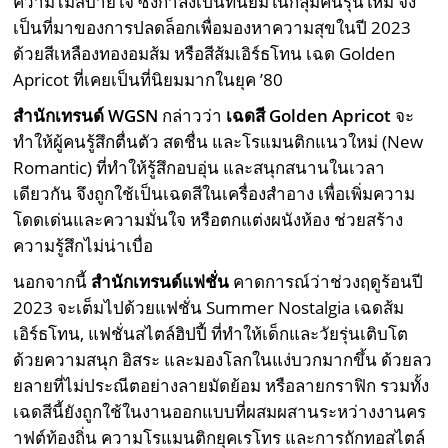
ความไม่สบายใจ ซึ่งกำลังเป็นที่นิยมในกลุ่มคนรุ่นใหม่ จึง
เป็นที่มาของการปลดล็อกเพื่อมองหาความสุขในปี 2023
ด้วยสีเหลืองทองอมส้ม หรือสีส้มเอิร์ธโทน เฉด Golden
Apricot ที่เคยเป็นที่นิยมมากในยุค ’80
สำนักเทรนด์
WGSN
กล่าวว่า
เฉดสี
Golden Apricot
จะ
ทำให้ผู้คนรู้สึกตื่นตัว สดชื่น และโรแมนติกแนวใหม่ (New
Romantic) ที่ทำให้รู้สึกอบอุ่น และสนุกสนานในเวลา
เดียวกัน จึงถูกใช้เป็นเฉดสีในเครื่องสำอาง เพื่อเพิ่มความ
โดดเด่นและความมั่นใจ หรือตกแต่งผนังห้อง ช่วยสร้าง
ความรู้สึกไม่น่าเบื่อ
นอกจากนี้
สำนักเทรนด์แฟชั่น
คาดการณ์ว่าช่วงฤดูร้อนปี
2023 จะเต็มไปด้วยแฟชั่น Summer Nostalgia เฉดส้ม
เอิร์ธโทน, แฟชั่นสไตล์ฮิปปี้ ที่ทำให้เด็กและวัยรุ่นเติบโต
ด้วยความสนุก อิสระ และมองโลกในแง่บวกมากขึ้น ด้วยลว
ยลายที่ไม่ประณีตอย่างลายมัดย้อม หรือลายกราฟิก รวมทั้ง
เฉดสีนี้ยังถูกใช้ในงานออกแบบที่ผสมผสานระหว่างงานคร
าฟต์ท้องถิ่น ความโรแมนติกยุคเรโทร และการถักทอสไตล์