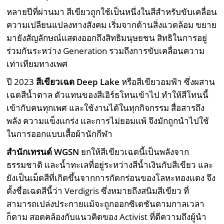
หลายปีที่ผ่านมา สีเขียวถูกใช้เป็นหนึ่งในสีสำหรับขับเคลื่อน
ความเปลียนแปลงทางสังคม เริ่มจากด้านสิ่งแวดล้อม ขยาย
มายังสัญลักษณ์แสดงออกถึงสิทธิมนุษยชน สิทธิในการอยู่
ร่วมกันระหว่าง Generation รวมถึงการขับเคลื่อนความ
เท่าเทียมทางเพศ
ปี 2023
สีเขียวเฉด
Deep Lake
หรือสีเขียวอมฟ้า ซึ่งผสาน
เฉดสีน้ำตาล ตัวแทนของสีเอิร์ธโทนเข้าไป ทำให้สีโทนนี้
เข้ากับคนทุกเพศ และใช้งานได้ในทุกกิจกรรม สื่อสารถึง
พลัง ความแข็งแกร่ง และการไม่ยอมแพ้ จึงมักถูกนำไปใช้
ในการออกแบบเสื้อผ้านักกีฬา
สำนักเทรนด์
WGSN
ยกให้สีเขียวเฉดนี้เป็นพลังจาก
ธรรมชาติ และน้ำทะเลที่อยู่ระหว่างสีน้ำเงินกับสีเขียว และ
ยังเป็นเม็ดสีที่เกิดขึ้นจากการกัดกร่อนของโลหะทองแดง จึง
ตั้งชื่อเฉดสีนี้ว่า Verdigris ซึ่งหมายถึงสนิมสีเขียว ที่
สามารถเปล่งประกายแม้จะถูกออกซิเดชันตามกาลเวลา
ก็ตาม สอดคล้องกับแนวคิดของ Activist ที่ตีความถึงผู้นำ