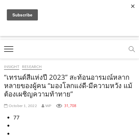
f
y
x
l
i
t
r
a
o
.
i
n
i
s
c
u
c
n
s
k
s
Marketing Oops!
e
t
o
e
t
t
DIGITAL | CREATIVE | ADVERTISING | CAMPAIGN |
STRATEGY
b
u
m
.
a
o
o
b
m
g
k
INSIGHT
RESEARCH
o
e
e
r
.
“เทรนด์สีแห่งปี 2023” สะท้อนอารมณ์หลาก
k
.
a
c
หลายของผู้คน “มองโลกแง่ดี-มีความหวัง แม้
ต้องเผชิญความท้าทาย”
.
c
m
o
c
o
.
m
31,708
October 1, 2022
WP
o
m
c
77
m
o
m