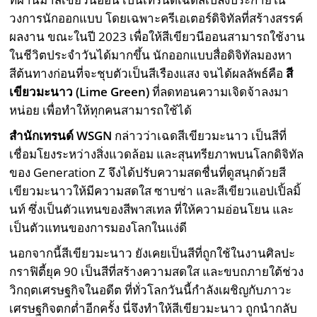
วงการนักออกแบบ โดยเฉพาะครีเอเตอร์ดิจิทัลที่สร้างสรรค์
ผลงาน ขณะในปี 2023 เพื่อให้สีเขียวนีออนสามารถใช้งาน
ในชีวิตประจำวันได้มากขึ้น นักออกแบบสื่อดิจิทัลมองหา
สีต้นทางก่อนที่จะชุบตัวเป็นสีเรืองแสง จนได้ผลลัพธ์คือ
สี
เขียวมะนาว (
Lime Green)
ที่ลดทอนความเจิดจ้าลงมา
หน่อย เพื่อทำให้ทุกคนสามารถใช้ได้
สำนักเทรนด์
WSGN
กล่าวว่าเฉดสีเขียวมะนาว เป็นสีที่
เชื่อมโยงระหว่างสิ่งแวดล้อม และสุนทรียภาพบนโลกดิจิทัล
ของ Generation Z จึงได้ปรับความสดชื่นที่ดูสนุกด้วยสี
เขียวมะนาวให้มีความสดใส ซาบซ่า และสีเขียวแอปเปิ้ลมิ้
นท์ ซึ่งเป็นตัวแทนของสีพาสเทล ที่ให้ความอ่อนโยน และ
เป็นตัวแทนของการมองโลกในแง่ดี
นอกจากนี้สีเขียวมะนาว ยังเคยเป็นสีที่ถูกใช้ในงานศิลปะ
กราฟิตี้ยุค 90 เป็นสีที่สร้างความสดใส และขบถภายใต้ช่วง
วิกฤตเศรษฐกิจในอดีต ที่ทั่วโลกวันนี้กำลังเผชิญกับภาวะ
เศรษฐกิจตกต่ำอีกครั้ง นี่จึงทำให้สีเขียวมะนาว ถูกนำกลับ