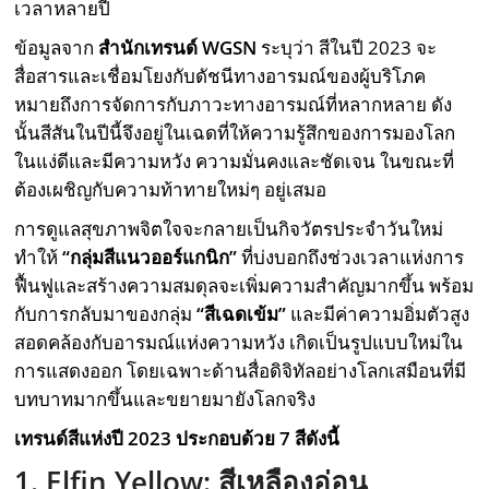
เวลาหลายปี
ข้อมูลจาก
สำนักเทรนด์
WGSN
ระบุว่า สีในปี 2023 จะ
สื่อสารและเชื่อมโยงกับดัชนีทางอารมณ์ของผู้บริโภค
หมายถึงการจัดการกับภาวะทางอารมณ์ที่หลากหลาย ดัง
นั้นสีสันในปีนี้จึงอยู่ในเฉดที่ให้ความรู้สึกของการมองโลก
ในแง่ดีและมีความหวัง ความมั่นคงและชัดเจน ในขณะที่
ต้องเผชิญกับความท้าทายใหม่ๆ อยู่เสมอ
การดูแลสุขภาพจิตใจจะกลายเป็นกิจวัตรประจำวันใหม่
ทำให้
“กลุ่มสีแนวออร์แกนิก”
ที่บ่งบอกถึงช่วงเวลาแห่งการ
ฟื้นฟูและสร้างความสมดุลจะเพิ่มความสำคัญมากขึ้น พร้อม
กับการกลับมาของกลุ่ม
“สีเฉดเข้ม”
และมีค่าความอิ่มตัวสูง
สอดคล้องกับอารมณ์แห่งความหวัง เกิดเป็นรูปแบบใหม่ใน
การแสดงออก โดยเฉพาะด้านสื่อดิจิทัลอย่างโลกเสมือนที่มี
บทบาทมากขึ้นและขยายมายังโลกจริง
เทรนด์สีแห่งปี
2023
ประกอบด้วย
7
สีดังนี้
1. Elfin Yellow:
สีเหลืองอ่อน