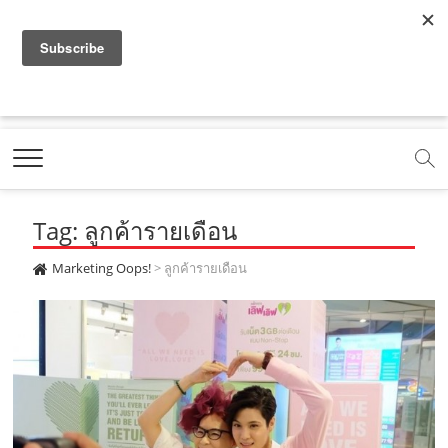
f
y
x
l
i
t
r
a
o
.
i
n
i
s
c
u
c
n
s
k
s
Marketing Oops!
e
t
o
e
t
t
DIGITAL | CREATIVE | ADVERTISING | CAMPAIGN |
STRATEGY
b
u
m
.
a
o
o
b
m
g
k
Tag: ลูกค้ารายเดือน
o
e
e
r
.
k
.
a
c
Marketing Oops!
>
ลูกค้ารายเดือน
.
c
m
o
c
o
.
m
o
m
c
m
o
m