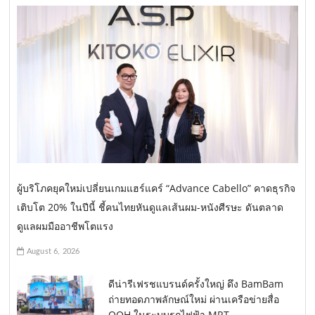
ผู้บริโภคยุคใหม่เปลี่ยนเกมแฮร์แคร์ “Advance Cabello” คาดธุรกิจ
เติบโต 20% ในปีนี้ ชี้คนไทยหันดูแลเส้นผม-หนังศีรษะ ดันตลาด
ดูแลผมมืออาชีพโตแรง
August 6, 2026
ดีน่ารีเฟรชแบรนด์ครั้งใหญ่ ดึง BamBam
ถ่ายทอดภาพลักษณ์ใหม่ ผ่านเครือข่ายสื่อ
OOH ในระบบรถไฟฟ้า MRT