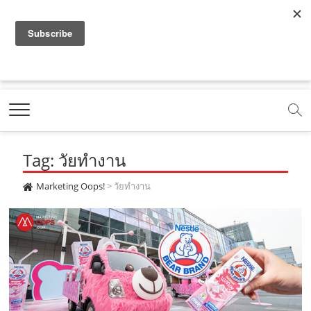
f
y
x
l
i
t
r
a
o
.
i
n
i
s
c
u
c
n
s
k
s
Marketing Oops!
e
t
o
e
t
t
DIGITAL | CREATIVE | ADVERTISING | CAMPAIGN |
STRATEGY
b
u
m
.
a
o
o
b
m
g
k
Tag: วัยทำงาน
o
e
e
r
.
k
.
a
c
Marketing Oops!
>
วัยทำงาน
.
c
m
o
c
o
.
m
o
m
c
m
o
m