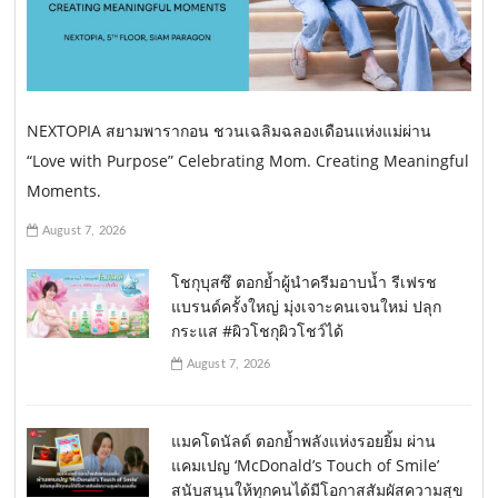
NEXTOPIA สยามพารากอน ชวนเฉลิมฉลองเดือนแห่งแม่ผ่าน
“Love with Purpose” Celebrating Mom. Creating Meaningful
Moments.
August 7, 2026
โชกุบุสซึ ตอกย้ำผู้นำครีมอาบน้ำ รีเฟรช
แบรนด์ครั้งใหญ่ มุ่งเจาะคนเจนใหม่ ปลุก
กระแส #ผิวโชกุผิวโชว์ได้
August 7, 2026
แมคโดนัลด์ ตอกย้ำพลังแห่งรอยยิ้ม ผ่าน
แคมเปญ ‘McDonald’s Touch of Smile’
สนับสนุนให้ทุกคนได้มีโอกาสสัมผัสความสุข