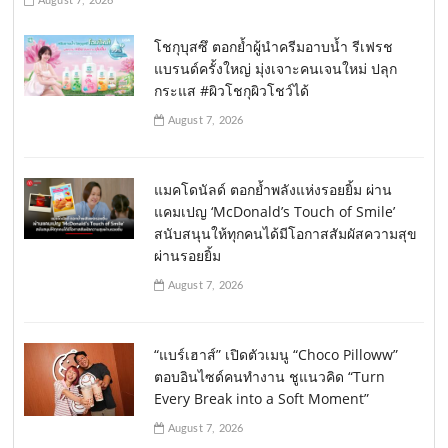
August 7, 2026
โชกุบุสซึ ตอกย้ำผู้นำครีมอาบน้ำ รีเฟรช
แบรนด์ครั้งใหญ่ มุ่งเจาะคนเจนใหม่ ปลุก
กระแส #ผิวโชกุผิวโชว์ได้
August 7, 2026
แมคโดนัลด์ ตอกย้ำพลังแห่งรอยยิ้ม ผ่าน
แคมเปญ ‘McDonald’s Touch of Smile’
สนับสนุนให้ทุกคนได้มีโอกาสสัมผัสความสุข
ผ่านรอยยิ้ม
August 7, 2026
“แบร์เฮาส์” เปิดตัวเมนู “Choco Pilloww”
ตอบอินไซด์คนทำงาน ชูแนวคิด “Turn
Every Break into a Soft Moment”
August 7, 2026