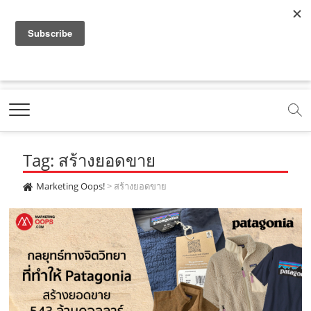
f
y
x
l
i
t
r
a
o
.
i
n
i
s
c
u
c
n
s
k
s
Marketing Oops!
e
t
o
e
t
t
DIGITAL | CREATIVE | ADVERTISING | CAMPAIGN |
STRATEGY
b
u
m
.
a
o
o
b
m
g
k
Tag: สร้างยอดขาย
o
e
e
r
.
k
.
a
c
Marketing Oops!
>
สร้างยอดขาย
.
c
m
o
c
o
.
m
o
m
c
m
o
m