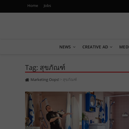
Home
Jobs
Marketing Oops!
DIGITAL | CREATIVE | ADVERTISING | CAMPAIGN | STRA
NEWS
CREATIVE AD
MED
Tag: สุขภัณฑ์
Marketing Oops!
>
สุขภัณฑ์