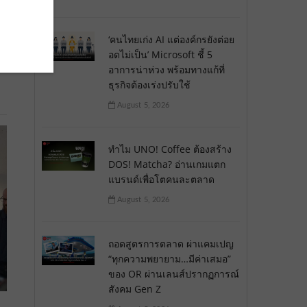
‘คนไทยเก่ง AI แต่องค์กรยังต่อย
อดไม่เป็น’ Microsoft ชี้ 5
อาการน่าห่วง พร้อมทางแก้ที่
ธุรกิจต้องเร่งปรับใช้
August 5, 2026
ทำไม UNO! Coffee ต้องสร้าง
DOS! Matcha? อ่านเกมแตก
แบรนด์เพื่อโตคนละตลาด
August 5, 2026
ถอดสูตรการตลาด ผ่าแคมเปญ
“ทุกความพยายาม…มีค่าเสมอ”
ของ OR ผ่านเลนส์ปรากฏการณ์
สังคม Gen Z