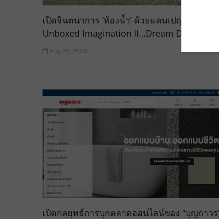
เปิดจินตนาการ ‘ห้องน้ำ’ ด้วยแคมเปญ ‘KOHLE
Unboxed Imagination II…Dream Destinatio
May 22, 2020
เปิดกลยุทธ์การบุกตลาดออนไลน์ของ “บุญถาวร