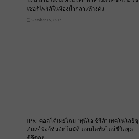
ใหม่ ผ่าน AR เทคโนโลยี พาสาวเซ็กซี่ดีกรีนาง
เซอร์ไพร้ส์ในห้องน้ำกลางห้างดัง
October 16, 2015
[PR] คอตโต้เผยโฉม “ทูนิโอ ซีรี่ส์” เทคโนโลยีช
ภัณฑ์ฟังก์ชั่นอัตโนมัติ ตอบไลฟ์สไตล์ชีวิตยุค
ดิจิตอล