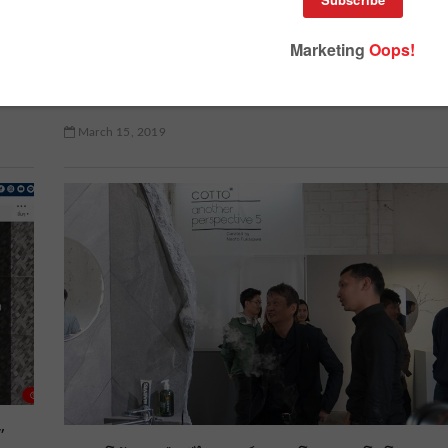
R
คอนเซปต์คือ “ไร้โจทย์ ไร้กรอบ ไร้ขีดจำกัด”
n’
แคมเปญการตลาดสุดสร้างสรรค์จาก KOHLER ที่
ไม่มีโจทย์ใด ๆ มาเป็นข้อจำกัด
March 15, 2019
”