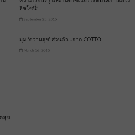
งาม
ความเรียบหรู ผลงานดีไซเนอร์ระดับโลก “ปิเอโร่
ลิซโซนี่”
September 25, 2015
มุม ‘ความสุข’ ส่วนตัว…จาก COTTO
March 16, 2015
ุดสุข