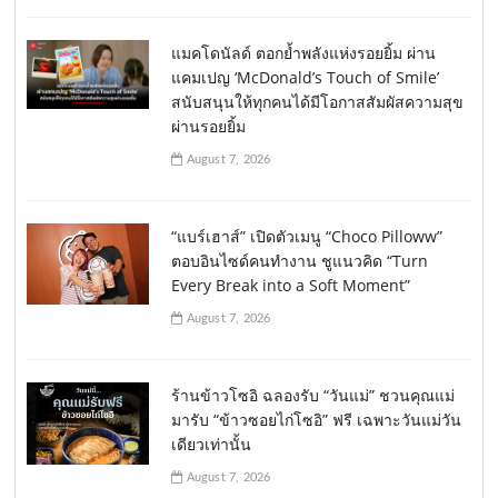
แมคโดนัลด์ ตอกย้ำพลังแห่งรอยยิ้ม ผ่าน
แคมเปญ ‘McDonald’s Touch of Smile’
สนับสนุนให้ทุกคนได้มีโอกาสสัมผัสความสุข
ผ่านรอยยิ้ม
August 7, 2026
“แบร์เฮาส์” เปิดตัวเมนู “Choco Pilloww”
ตอบอินไซด์คนทำงาน ชูแนวคิด “Turn
Every Break into a Soft Moment”
August 7, 2026
ร้านข้าวโซอิ ฉลองรับ “วันแม่” ชวนคุณแม่
มารับ “ข้าวซอยไก่โซอิ” ฟรี เฉพาะวันแม่วัน
เดียวเท่านั้น
August 7, 2026