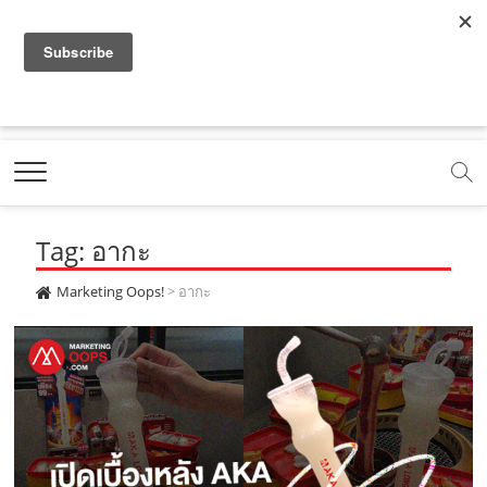
f
y
x
l
i
t
r
a
o
.
i
n
i
s
c
u
c
n
s
k
s
Marketing Oops!
e
t
o
e
t
t
DIGITAL | CREATIVE | ADVERTISING | CAMPAIGN |
STRATEGY
b
u
m
.
a
o
o
b
m
g
k
Tag: อากะ
o
e
e
r
.
k
.
a
c
Marketing Oops!
>
อากะ
.
c
m
o
c
o
.
m
o
m
c
m
o
m