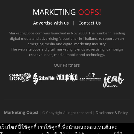
c
u
c
n
s
k
s
e
t
o
e
t
t
MARKETING
OOPS!
b
u
m
.
a
o
Advertise with us
|
Contact Us
o
b
m
g
k
MarketingOops.com was launched in Nov 2008, The number 1 leading
digital media and advertising 's publisher in Thailand, to report on an
o
e
e
r
.
emerging media and digital marketing industry.
The web site covers digital marketing, trends advertising, campaign
k
.
a
c
creative ideas, media, mobile and technology.
.
c
m
o
Our Partners
c
o
.
m
o
m
c
m
o
m
Marketing Oops!
| © Copyright All right reserved |
Discliamer & Policy
เว็บไซต์นี้ใช้คุกกี้ เราใช้คุกกี้เพื่อนำเสนอคอนเทนต์และ