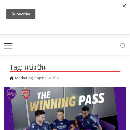
f
y
x
l
i
t
r
a
o
.
i
n
i
s
c
u
c
n
s
k
s
Marketing Oops!
e
t
o
e
t
t
DIGITAL | CREATIVE | ADVERTISING | CAMPAIGN |
STRATEGY
b
u
m
.
a
o
o
b
m
g
k
Tag: แบ่งปัน
o
e
e
r
.
k
.
a
c
Marketing Oops!
>
แบ่งปัน
.
c
m
o
c
o
.
m
o
m
c
m
o
m