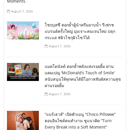
Moments.
August 7, 2026
โชกุบุสซึ ตอกย้ำผู้นำครีมอาบน้ำ รีเฟรช
แบรนด์ครั้งใหญ่ มุ่งเจาะคนเจนใหม่ ปลุก
กระแส #ผิวโชกุผิวโชว์ได้
August 7, 2026
แมคโดนัลด์ ตอกย้ำพลังแห่งรอยยิ้ม ผ่าน
แคมเปญ ‘McDonald’s Touch of Smile’
สนับสนุนให้ทุกคนได้มีโอกาสสัมผัสความสุข
ผ่านรอยยิ้ม
August 7, 2026
“แบร์เฮาส์” เปิดตัวเมนู “Choco Pilloww”
ตอบอินไซด์คนทำงาน ชูแนวคิด “Turn
Every Break into a Soft Moment”