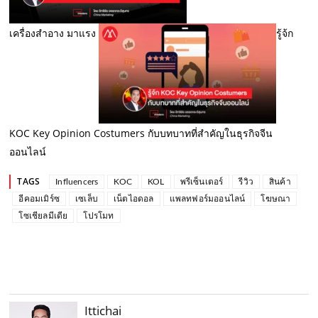
เครื่องสำอาง มาแรง
รู้จ้ก
KOC Key Opinion Costumers กับบทบาทที่สำคัญในธุรกิจจีน
ออนไลน์
TAGS
Influencers
KOC
KOL
พรีเซ็นเตอร์
รีวิว
สินค้า
อีคอมเมิร์ซ
เซเล็บ
เน็ตไอดอล
แพลทฟอร์มออนไลน์
โฆษณา
โซเชียลมีเดีย
โปรโมท
Ittichai