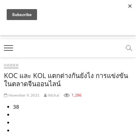
f
y
x
l
i
t
r
a
o
.
i
n
i
s
c
u
c
n
s
k
s
Marketing Oops!
e
t
o
e
t
t
DIGITAL | CREATIVE | ADVERTISING | CAMPAIGN |
STRATEGY
b
u
m
.
a
o
o
b
m
g
k
INSIDER
o
e
e
r
.
KOC และ KOL แตกต่างกันยังไง การแข่งขัน
k
.
a
c
ในตลาดจีนออนไลน์
.
c
m
o
1,286
November 9, 2021
Ittichai
c
o
.
m
38
o
m
c
m
o
m