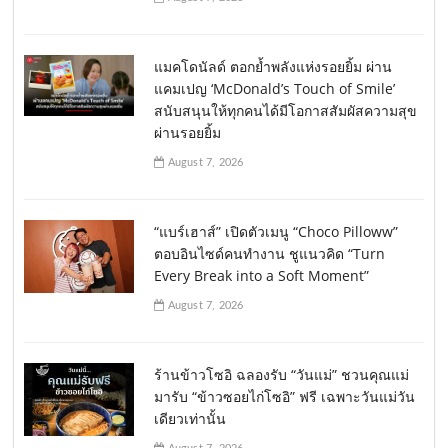
แมคโดนัลด์ ตอกย้ำพลังแห่งรอยยิ้ม ผ่าน
แคมเปญ ‘McDonald’s Touch of Smile’
สนับสนุนให้ทุกคนได้มีโอกาสสัมผัสความสุข
ผ่านรอยยิ้ม
August 7, 2026
“แบร์เฮาส์” เปิดตัวเมนู “Choco Pilloww”
ตอบอินไซด์คนทำงาน ชูแนวคิด “Turn
Every Break into a Soft Moment”
August 7, 2026
ร้านข้าวโซอิ ฉลองรับ “วันแม่” ชวนคุณแม่
มารับ “ข้าวซอยไก่โซอิ” ฟรี เฉพาะวันแม่วัน
เดียวเท่านั้น