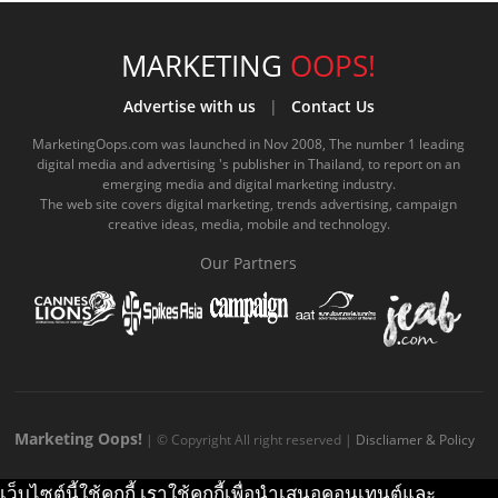
c
u
c
n
s
k
s
e
t
o
e
t
t
MARKETING
OOPS!
b
u
m
.
a
o
Advertise with us
|
Contact Us
o
b
m
g
k
MarketingOops.com was launched in Nov 2008, The number 1 leading
digital media and advertising 's publisher in Thailand, to report on an
o
e
e
r
.
emerging media and digital marketing industry.
The web site covers digital marketing, trends advertising, campaign
k
.
a
c
creative ideas, media, mobile and technology.
.
c
m
o
Our Partners
c
o
.
m
o
m
c
m
o
m
Marketing Oops!
| © Copyright All right reserved |
Discliamer & Policy
เว็บไซต์นี้ใช้คุกกี้ เราใช้คุกกี้เพื่อนำเสนอคอนเทนต์และ