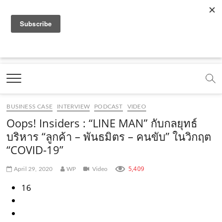
f
y
x
l
i
t
r
a
o
.
i
n
i
s
c
u
c
n
s
k
s
Marketing Oops!
e
t
o
e
t
t
DIGITAL | CREATIVE | ADVERTISING | CAMPAIGN |
STRATEGY
b
u
m
.
a
o
o
b
m
g
k
BUSINESS CASE
INTERVIEW
PODCAST
VIDEO
o
e
e
r
.
Oops! Insiders : “LINE MAN” กับกลยุทธ์
k
.
a
c
บริหาร “ลูกค้า – พันธมิตร – คนขับ” ในวิกฤต
“COVID-19”
.
c
m
o
c
o
.
m
5,409
April 29, 2020
WP
Video
o
m
c
16
m
o
m