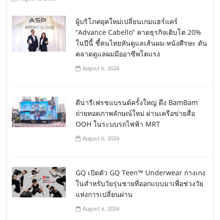
ผู้บริโภคยุคใหม่เปลี่ยนเกมแฮร์แคร์
“Advance Cabello” คาดธุรกิจเติบโต 20%
ในปีนี้ ชี้คนไทยหันดูแลเส้นผม-หนังศีรษะ ดัน
ตลาดดูแลผมมืออาชีพโตแรง
August 6, 2026
ดีน่ารีเฟรชแบรนด์ครั้งใหญ่ ดึง BamBam
ถ่ายทอดภาพลักษณ์ใหม่ ผ่านเครือข่ายสื่อ
OOH ในระบบรถไฟฟ้า MRT
August 6, 2026
GQ เปิดตัว GQ Teen™ Underwear กางเกง
ในสำหรับวัยรุ่นชายที่ออกแบบมาเพื่อช่วงวัย
แห่งการเปลี่ยนผ่าน
August 6, 2026