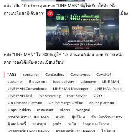
แล้ว! เปิด 10 บริการสุดแหวก “LINE MAN” ที่ผู้ใช้เรียกให้ทำ “ซื้อ
กางเกงในสามี-จีบสาว”
เบื้อง
หลัง “LINE MAN” โต 300% ผู้ใช้ 1.5 ล้านคน/เดือน-เผยบริการเหนือ
คาด “จองโต๊ะผับ-ลงทะเบียนเรียน”
TAGS
consumer
Contactless
Coronavirus
Covid-19
customer
E-payment
food delivery
Lalamove
LINE MAN
LINE MAN Convenience
LINE MAN Messenger
LINE MAN Parcel
LINE MAN Taxi
live streaming
Mart Service
O2O
On Demand Platform
Online Merge Offline
online platform
Oops! Insiders
restaurant
Riders
wongnai
การปรับตัวของ LINE MAN
คนขับ
ผู้บริโภค
พันธมิตรร้านอาหาร
ฟู้ดเดลิเวอรี่
ลาล่ามูฟ
ลูกค้า
วงใน
วิกฤต และโอกาส
แพลตฟอร์ม Food Delivery
แพลตฟอร์ม On Demand
ไลน์แมน