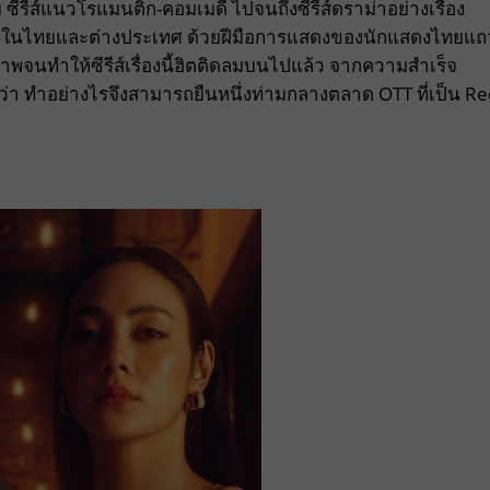
ีรีส์แนวโรแมนติก-คอมเมดี้ ไปจนถึงซีรีส์ดราม่าอย่างเรื่อง
ิยมทั้งในไทยและต่างประเทศ ด้วยฝีมือการแสดงของนักแสดงไทยแถ
าพจนทำให้ซีรีส์เรื่องนี้ฮิตติดลมบนไปแล้ว จากความสำเร็จ
 ว่า ทำอย่างไรจึงสามารถยืนหนึ่งท่ามกลางตลาด OTT ที่เป็น R