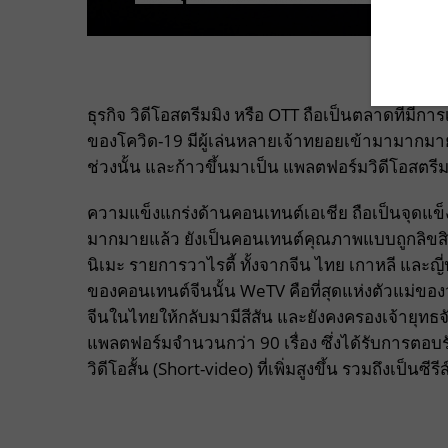
ธุรกิจ วิดีโอสตรีมมิง หรือ OTT ถือเป็นตลาดที่
ของโควิด-19 มีผู้เล่นหลายเจ้าทยอยเข้ามามากมาย 
ช่วงนั้น และก้าวขึ้นมาเป็น แพลตฟอร์มวิดีโอสตรีม
ความแข็งแกร่งด้านคอนเทนต์เอเชีย ถือเป็นจุดแข
มากมายแล้ว ยังเป็นคอนเทนต์คุณภาพแบบถูกลิขสิทธิ
นิเมะ รายการวาไรตี้ ทั้งจากจีน ไทย เกาหลี และญ
ของคอนเทนต์จีนนั้น WeTV คือที่สุดแห่งตัวแม่ของวง
จีนในไทยให้กลับมามีสีสัน และยังคงครองเจ้ายุทธจักรน
แพลตฟอร์มจำนวนกว่า 90 เรื่อง ซึ่งได้รับการต
วิดีโอสั้น (Short-video) ที่เพิ่มสูงขึ้น รวมถึงเป็น