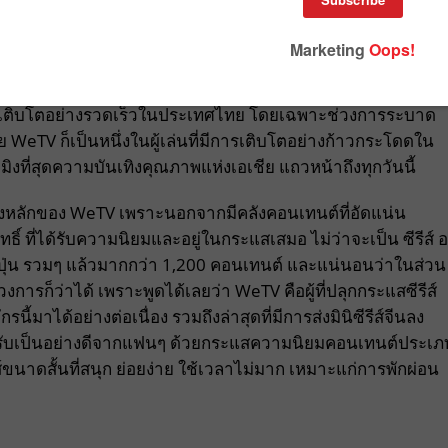
มีการเติบโตอย่างรวดเร็วในประเทศไทย โดยเฉพาะช่วงการระบาด
WeTV ก็เป็นหนึ่งในผู้เล่นที่มีการเติบโตอย่างก้าวกระโดดใน
มิงที่สุดความบันเทิงคุณภาพแห่งเอเชีย แถวหน้าถึงทุกวันนี้
็งหลักของ WeTV เพราะนอกจากมีคลังคอนเทนต์ที่อัดแน่น
์ ที่ได้รับความนิยมและอยู่ในกระแสเสมอ ไม่ว่าจะเป็น ซีรีส์ อ
ี่ปุ่น รวมๆ แล้วมากกว่า 1,200 คอนเทนต์ และแน่นอนว่าในส่วน
การก็ว่าได้ เพราะพูดได้เลยว่า WeTV คือผู้ที่ปลุกกระแสซีรีส์
ี้มาได้อย่างต่อเนื่อง รวมถึงล่าสุดที่มีการส่งมินิซีรีส์จีนลง
อบรับเป็นอย่างดีจากแฟนๆ ด้วยกระแสความนิยมคอนเทนต์ประเภ
ซีรีส์ขนาดสั้นที่สนุก ย่อยง่าย ใช้เวลาไม่มาก เหมาะแก่การพักผ่อน