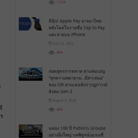
1,519
มีลุ้น! Apple Pay อาจมาไทย
หลังโผล่ในรายชื่อ Tap to Pay
แตะจ่ายบน iPhone
July 21, 2026
804
ถอดสูตรการตลาด ผ่าแคมเปญ
“ทุกความพยายาม…มีค่าเสมอ”
ของ OR ผ่านเลนส์ปรากฏการณ์
ก
สังคม Gen Z
August 5, 2026
่
440
าร
ฉลอง 100 ปี Publicis Groupe
อย่างยิ่งใหญ่ บทพิสูจน์เอเจนซี่