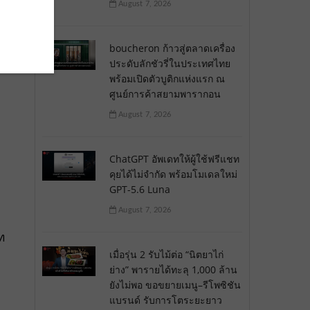
August 7, 2026
boucheron ก้าวสู่ตลาดเครื่อง
ประดับลักชัวรี่ในประเทศไทย
พร้อมเปิดตัวบูติกแห่งแรก ณ
ศูนย์การค้าสยามพารากอน
August 7, 2026
ChatGPT อัพเดทให้ผู้ใช้ฟรีแชท
คุยได้ไม่จำกัด พร้อมโมเดลใหม่
GPT-5.6 Luna
August 7, 2026
ท
เมื่อรุ่น 2 รับไม้ต่อ “นิตยาไก่
ย่าง” พารายได้ทะลุ 1,000 ล้าน
ยังไม่พอ ขอขยายเมนู–รีโพซิชัน
แบรนด์ รับการโตระยะยาว