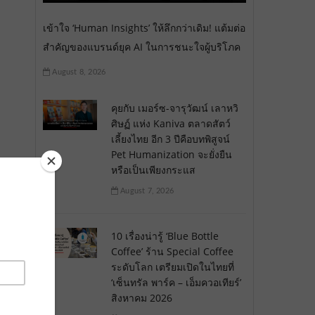
เข้าใจ ‘Human Insights’ ให้ลึกกว่าเดิม! แต้มต่อ
สำคัญของแบรนด์ยุค AI ในการชนะใจผู้บริโภค
August 8, 2026
คุยกับ เมอร์ซ-จารุวัฒน์ เลาหวิ
ศิษฏ์ แห่ง Kaniva ตลาดสัตว์
เลี้ยงไทย อีก 3 ปีคือบทพิสูจน์
Pet Humanization จะยั่งยืน
หรือเป็นเพียงกระแส
August 7, 2026
10 เรื่องน่ารู้ ‘Blue Bottle
Coffee’ ร้าน Special Coffee
ระดับโลก เตรียมเปิดในไทยที่
‘เซ็นทรัล พาร์ค – เอ็มควอเทียร์’
สิงหาคม 2026