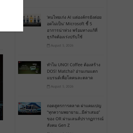
‘คนไทยเก่ง AI แต่องค์กรยังต่อย
อดไม่เป็น’ Microsoft ชี้ 5
อาการน่าห่วง พร้อมทางแก้ที่
ธุรกิจต้องเร่งปรับใช้
August 5, 2026
ทำไม UNO! Coffee ต้องสร้าง
DOS! Matcha? อ่านเกมแตก
แบรนด์เพื่อโตคนละตลาด
August 5, 2026
ถอดสูตรการตลาด ผ่าแคมเปญ
“ทุกความพยายาม…มีค่าเสมอ”
ของ OR ผ่านเลนส์ปรากฏการณ์
สังคม Gen Z