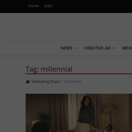
Home
Jobs
Marketing Oops!
DIGITAL | CREATIVE | ADVERTISING | CAMPAIGN | STRA
NEWS
CREATIVE AD
MED
Tag: millennial
Marketing Oops!
>
millennial