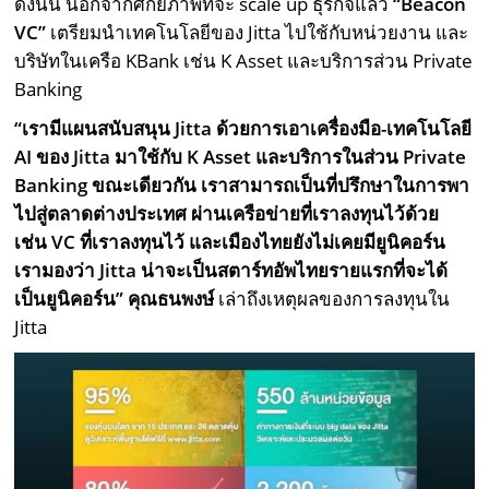
ดังนั้น นอกจากศักยภาพที่จะ scale up ธุรกิจแล้ว
“Beacon
VC”
เตรียมนำเทคโนโลยีของ Jitta ไปใช้กับหน่วยงาน และ
บริษัทในเครือ KBank เช่น K Asset และบริการส่วน Private
Banking
“เรามีแผนสนับสนุน Jitta ด้วยการเอาเครื่องมือ-เทคโนโลยี
AI ของ Jitta มาใช้กับ K Asset และบริการในส่วน Private
Banking ขณะเดียวกัน เราสามารถเป็นที่ปรึกษาในการพา
ไปสู่ตลาดต่างประเทศ ผ่านเครือข่ายที่เราลงทุนไว้ด้วย
เช่น VC ที่เราลงทุนไว้ และเมืองไทยยังไม่เคยมียูนิคอร์น
เรามองว่า Jitta น่าจะเป็นสตาร์ทอัพไทยรายแรกที่จะได้
เป็นยูนิคอร์น” คุณธนพงษ์
เล่าถึงเหตุผลของการลงทุนใน
Jitta