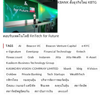
KBANK ตั้งธุรกิจใหม่ KBTG
ตอบรับเทคโนโลยี FinTech for Future
TAGS
AI
Beacon VC
Beacon Venture Capital
e-KYC
e-Signature
Eventpop
Financial Technology
fintech
flowaccount
Grab
Instarem
Jitta
Jitta Wealth
K-Asset
Kasikorn Business Technology Group
KASIKORN VISION COMPANY LIMITED
kbank
kbtg
KVision
Ookbee
Private Banking
Tech Startups
WealthTech
กสิกรไทย
กองทุนหุ้น
บริหารจัดการพอร์ตหุ้น
บีคอน เวนเจอร์ แคปิทัล
ฟินเทค
ลงทุนในหุ้น
สตาร์ทอัพ
สตาร์ทอัพยูนิคอร์น
สถาบันการเงิน
เคแบงก์