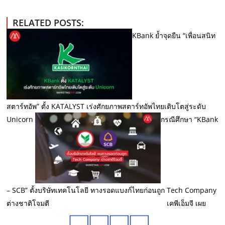
RELATED POSTS:
KBank ย้ำจุดยืน “เพื่อนสนิท
สตาร์ทอัพ” ตั้ง KATALYST เร่งศักยภาพสตาร์ทอัพไทยเติบโตสู่ระดับ
Unicorn
กรณีศึกษา “KBank
– SCB” ตั้งบริษัทเทคโนโลยี ทางรอดแบงก์ไทยก่อนถูก Tech Company
ต่างชาติโจมตี
เคพีเอ็มจี เผย