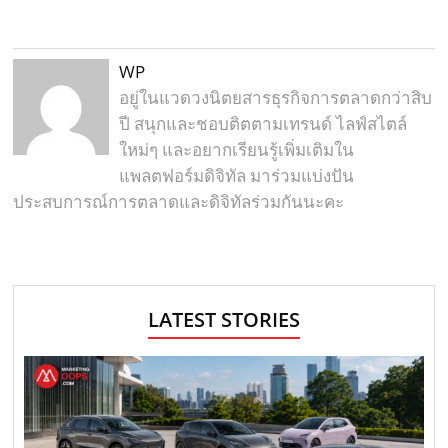
WP
อยู่ในแวดวงนิตยสารธุรกิจการตลาดกว่าสิบ
ปี สนุกและชอบติตตามเทรนด์ ไลฟ์สไตล์
ใหม่ๆ และอยากเรียนรู้เพิ่มเติมใน
แพลตฟอร์มดิจิทัล มาร่วมแบ่งปัน
ประสบการณ์การตลาดและดิจิทัลร่วมกันนะคะ
LATEST STORIES