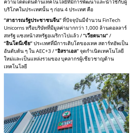
ความโดดเด่นด้านเทคโนโลยีที่มีการพัฒนาและนำใช้กับผู้
บริโภคในประเทศนั้น ๆ ก่อน 4 ประเทศ คือ
“สาธารณรัฐประชาชนจีน”
ที่ปัจจุบันมีจำนวน FinTech
Unicorns หรือบริษัทที่มีมูลค่ามากกว่า 1,000 ล้านดอลลาร์
สหรัฐ แซงหน้าสหรัฐอเมริกาไปแล้ว /
“เวียดนาม”
/
“อินโดนีเซีย”
ประเทศที่มีการเติบโตของเทค สตาร์ทอัพเป็น
อันดับต้น ๆ ใน AEC+3 /
“อิสราเอล”
จุดกำเนิดเทคโนโลยี
ใหม่และเป็นแหล่งรวมของ บุคลากรผู้เชียวชาญด้าน
เทคโนโลยี