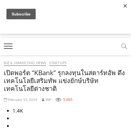
f
y
x
l
i
t
r
a
o
.
i
n
i
s
c
u
c
n
s
k
s
Marketing Oops!
e
t
o
e
t
t
DIGITAL | CREATIVE | ADVERTISING | CAMPAIGN |
STRATEGY
b
u
m
.
a
o
o
b
m
g
k
BIZ & MARKETING NEWS
STARTUPS
o
e
e
r
.
เปิดพอร์ต “KBank” รุกลงทุนในสตาร์ทอัพ ดึง
k
.
a
c
เทคโนโลยีเสริมทัพ แข่งยักษ์บริษัท
เทคโนโลยีต่างชาติ
.
c
m
o
c
o
.
m
5,665
February 15, 2019
WP
o
m
c
1.4K
m
o
m