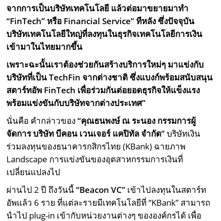
จากการเป็นบริษัทเทคโนโลยี แล้วต่อมาขยายมาทำ
“FinTech” หรือ Financial Service” ทีหลัง ซึ่งปัจจุบัน
บริษัทเทคโนโลยีใหญ่ที่ลงทุนในธุรกิจเทคโนโลยีการเงิน
เข้ามาในไทยมากขึ้น
เพราะฉะนั้นเราต้องช่วยกันสร้างบริการใหม่ๆ มาแข่งกับ
บริษัทที่เป็น TechFin จากต่างชาติ ซึ่งแบงก์พร้อมสนับสนุน
สตาร์ทอัพ FinTech เพื่อร่วมกันต่อยอดธุรกิจให้แข็งแรง
พร้อมแข่งขันกับบริษัทจากต่างประเทศ”
นั่นคือ คำกล่าวของ
“คุณธนพงษ์ ณ ระนอง กรรมการผู้
จัดการ บริษัท บีคอน เวนเจอร์ แคปิทัล จำกัด”
บริษัทเงิน
ร่วมลงทุนของธนาคารกสิกรไทย (KBank) ฉายภาพ
Landscape การแข่งขันของอุตสาหกรรมการเงินที่
เปลี่ยนแปลงไป
ผ่านไป 2 ปี ถึงวันนี้
“Beacon VC”
เข้าไปลงทุนในสตาร์ท
อัพแล้ว 6 ราย ที่แต่ละรายมีเทคโนโลยีที่ “KBank” สามารถ
นำไป plug-in เข้ากับหน่วยงานต่างๆ ขององค์กรได้ เพื่อ