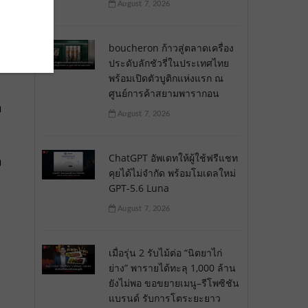
August 7, 2026
boucheron ก้าวสู่ตลาดเครื่อง
ประดับลักชัวรี่ในประเทศไทย
พร้อมเปิดตัวบูติกแห่งแรก ณ
ศูนย์การค้าสยามพารากอน
ง
August 7, 2026
ChatGPT อัพเดทให้ผู้ใช้ฟรีแชท
ง
คุยได้ไม่จำกัด พร้อมโมเดลใหม่
GPT-5.6 Luna
August 7, 2026
เมื่อรุ่น 2 รับไม้ต่อ “นิตยาไก่
ย่าง” พารายได้ทะลุ 1,000 ล้าน
ยังไม่พอ ขอขยายเมนู–รีโพซิชัน
แบรนด์ รับการโตระยะยาว