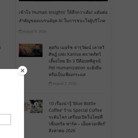
เข้าใจ ‘Human Insights’ ให้ลึกกว่าเดิม! แต้มต่อ
สำคัญของแบรนด์ยุค AI ในการชนะใจผู้บริโภค
August 8, 2026
ง
คุยกับ เมอร์ซ-จารุวัฒน์ เลาหวิ
ศิษฏ์ แห่ง Kaniva ตลาดสัตว์
เลี้ยงไทย อีก 3 ปีคือบทพิสูจน์
Pet Humanization จะยั่งยืน
หรือเป็นเพียงกระแส
August 7, 2026
10 เรื่องน่ารู้ ‘Blue Bottle
Coffee’ ร้าน Special Coffee
ระดับโลก เตรียมเปิดในไทยที่
‘เซ็นทรัล พาร์ค – เอ็มควอเทียร์’
สิงหาคม 2026