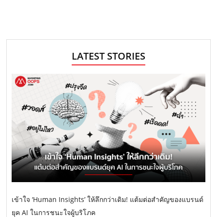
o
a
a
a
e
g
g
g
x
s
e
e
e
t
t
p
s
a
LATEST STORIES
n
g
e
a
v
i
g
a
t
i
o
เข้าใจ ‘Human Insights’ ให้ลึกกว่าเดิม! แต้มต่อสำคัญของแบรนด์
n
ยุค AI ในการชนะใจผู้บริโภค