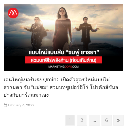
เล่นใหญ่เบอร์แรง QminC เปิดตัวสูตรใหม่แบบไม่
ธรรมดา จับ “แม่ชม” สวมบทซูเปอร์ฮีโร่ โปรดักส์ชั่นอ
ย่างกับมาร์เวลมาเอง
February 6, 2022
P
P
1
P
2
…
P
6
N