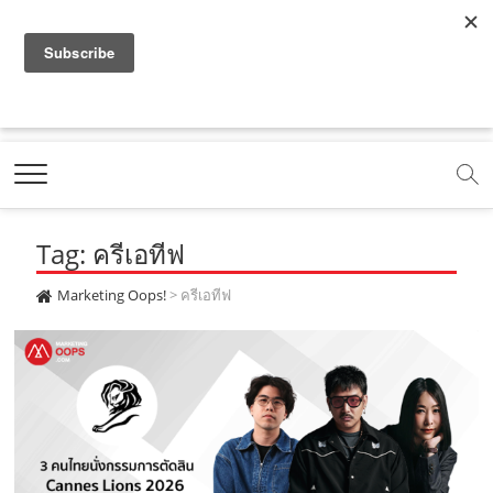
f
y
x
l
i
t
r
a
o
.
i
n
i
s
c
u
c
n
s
k
s
Marketing Oops!
e
t
o
e
t
t
DIGITAL | CREATIVE | ADVERTISING | CAMPAIGN |
STRATEGY
b
u
m
.
a
o
o
b
m
g
k
Tag: ครีเอทีฟ
o
e
e
r
.
k
.
a
c
Marketing Oops!
>
ครีเอทีฟ
.
c
m
o
c
o
.
m
o
m
c
m
o
m