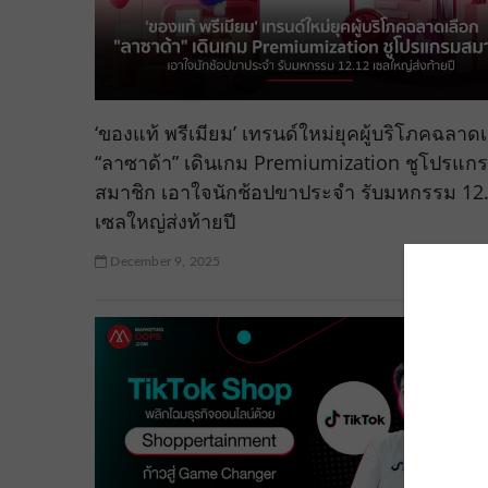
‘ของแท้ พรีเมียม’ เทรนด์ใหม่ยุคผู้บริโภคฉลาดเ
“ลาซาด้า” เดินเกม Premiumization ชูโปรแก
สมาชิก เอาใจนักช้อปขาประจำ รับมหกรรม 12
เซลใหญ่ส่งท้ายปี
December 9, 2025