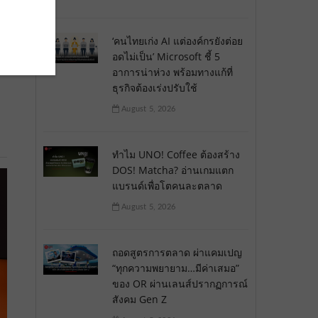
‘คนไทยเก่ง AI แต่องค์กรยังต่อย
อดไม่เป็น’ Microsoft ชี้ 5
อาการน่าห่วง พร้อมทางแก้ที่
ธุรกิจต้องเร่งปรับใช้
August 5, 2026
ทำไม UNO! Coffee ต้องสร้าง
DOS! Matcha? อ่านเกมแตก
แบรนด์เพื่อโตคนละตลาด
August 5, 2026
ถอดสูตรการตลาด ผ่าแคมเปญ
“ทุกความพยายาม…มีค่าเสมอ”
ของ OR ผ่านเลนส์ปรากฏการณ์
สังคม Gen Z