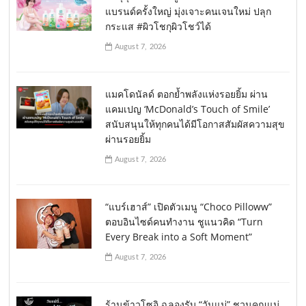
แบรนด์ครั้งใหญ่ มุ่งเจาะคนเจนใหม่ ปลุก
กระแส #ผิวโชกุผิวโชว์ได้
August 7, 2026
แมคโดนัลด์ ตอกย้ำพลังแห่งรอยยิ้ม ผ่าน
แคมเปญ ‘McDonald’s Touch of Smile’
สนับสนุนให้ทุกคนได้มีโอกาสสัมผัสความสุข
ผ่านรอยยิ้ม
August 7, 2026
“แบร์เฮาส์” เปิดตัวเมนู “Choco Pilloww”
ตอบอินไซด์คนทำงาน ชูแนวคิด “Turn
Every Break into a Soft Moment”
August 7, 2026
ร้านข้าวโซอิ ฉลองรับ “วันแม่” ชวนคุณแม่