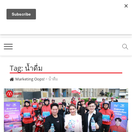
f
y
x
l
i
t
r
a
o
.
i
n
i
s
c
u
c
n
s
k
s
Marketing Oops!
e
t
o
e
t
t
DIGITAL | CREATIVE | ADVERTISING | CAMPAIGN |
STRATEGY
b
u
m
.
a
o
o
b
m
g
k
Tag: น้ำดื่ม
o
e
e
r
.
k
.
a
c
Marketing Oops!
>
น้ำดื่ม
.
c
m
o
c
o
.
m
o
m
c
m
o
m